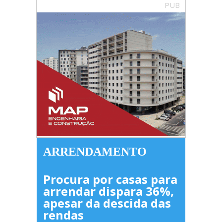
PUB
ARRENDAMENTO
Procura por casas para
arrendar dispara 36%,
apesar da descida das
rendas