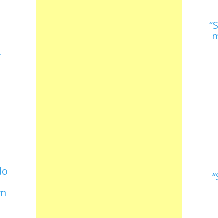
S
m
s
do
em