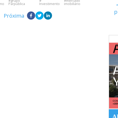
grupo
mercado
amo
Parpública
Investimento
imobiliário
p
Próxima
A