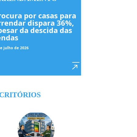
rocura por casas para
rrendar dispara 36%,
pesar da descida das
endas
e julho de 2026
CRITÓRIOS