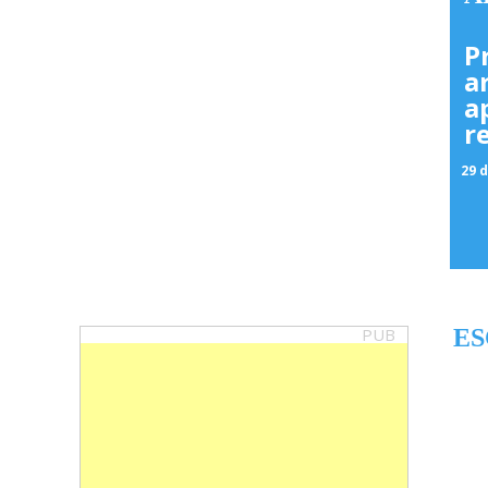
P
a
a
r
29 d
PUB
ES