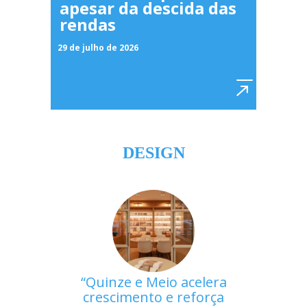
apesar da descida das
rendas
29 de julho de 2026
DESIGN
Quinze e Meio acelera
crescimento e reforça