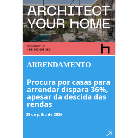
ARRENDAMENTO
Procura por casas para
arrendar dispara 36%,
apesar da descida das
rendas
29 de julho de 2026