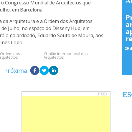
A
e o Congresso Mundial de Arquitectos que
julho, em Barcelona.
P
a da Arquitetura e a Ordem dos Arquitetos
a
 de Julho, no espaço do Disseny Hub, em
a
rá o galardoado, Eduardo Souto de Moura, aos
r
 Inês Lobo.
29 d
Ordem dos
União Internacional dos
rquitectos
Arquitectos
Próxima
PUB
ES