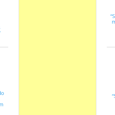
S
m
s
do
em