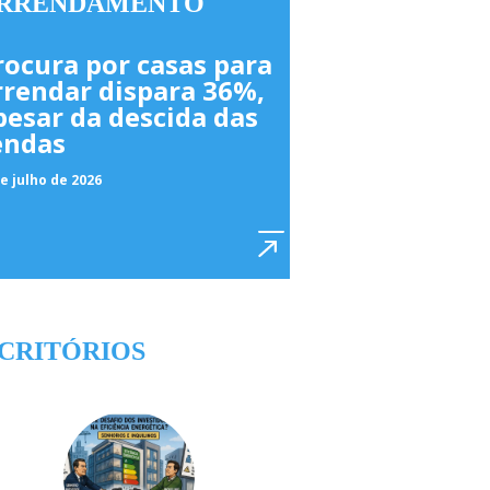
RRENDAMENTO
rocura por casas para
rrendar dispara 36%,
pesar da descida das
endas
e julho de 2026
CRITÓRIOS