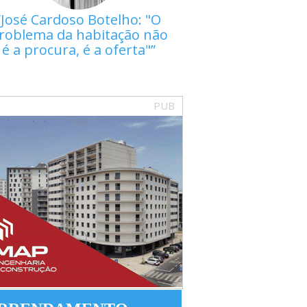
José Cardoso Botelho: "O
roblema da habitação não
é a procura, é a oferta"
PUB