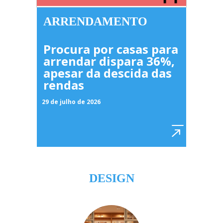
ARRENDAMENTO
Procura por casas para
arrendar dispara 36%,
apesar da descida das
rendas
29 de julho de 2026
DESIGN