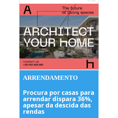
ARRENDAMENTO
Procura por casas para
arrendar dispara 36%,
apesar da descida das
rendas