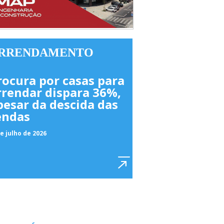
RRENDAMENTO
rocura por casas para
rrendar dispara 36%,
pesar da descida das
endas
e julho de 2026