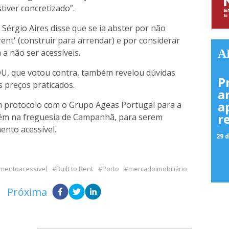
tiver concretizado”.
Sérgio Aires disse que se ia abster por não
ent' (construir para arrendar) e por considerar
a não ser acessíveis.
A
U, que votou contra, também revelou dúvidas
P
s preços praticados.
a
a
um protocolo com o Grupo Ageas Portugal para a
r
ém na freguesia de Campanhã, para serem
nto acessível.
29 d
mentoacessivel
Built to Rent
Porto
mercadoimobiliário
Próxima