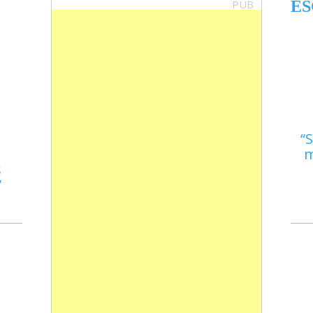
PUB
ES
S
m
s