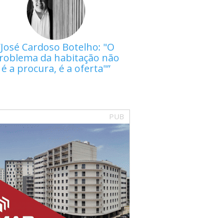
José Cardoso Botelho: "O
roblema da habitação não
é a procura, é a oferta"
PUB