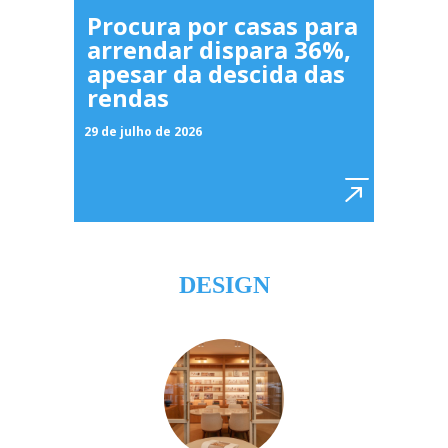
Procura por casas para
arrendar dispara 36%,
apesar da descida das
rendas
29 de julho de 2026
DESIGN