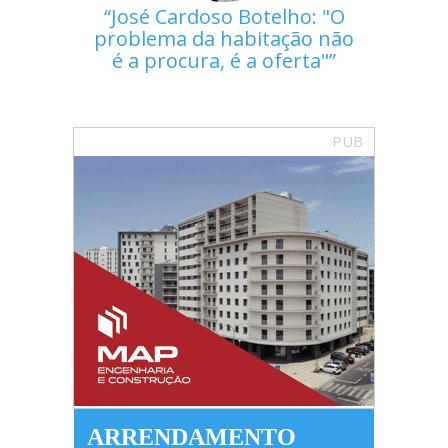
José Cardoso Botelho: "O
problema da habitação não
é a procura, é a oferta"
PUB
ARRENDAMENTO