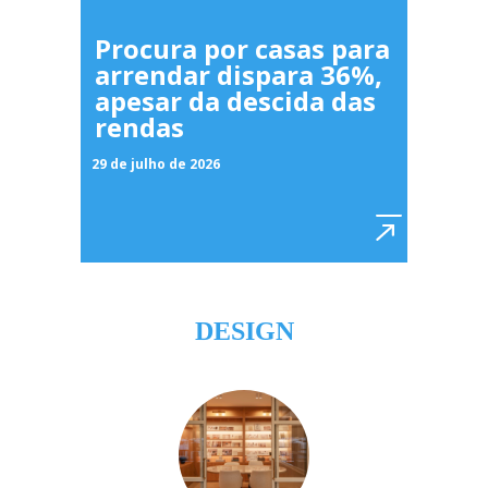
Procura por casas para
arrendar dispara 36%,
apesar da descida das
rendas
29 de julho de 2026
DESIGN