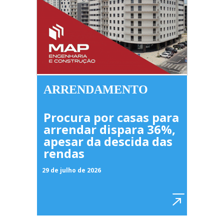
ARRENDAMENTO
Procura por casas para
arrendar dispara 36%,
apesar da descida das
rendas
29 de julho de 2026