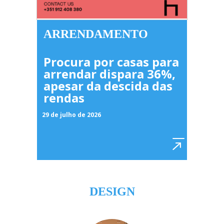
ARRENDAMENTO
Procura por casas para
arrendar dispara 36%,
apesar da descida das
rendas
29 de julho de 2026
DESIGN