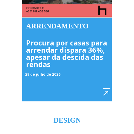
ARRENDAMENTO
Procura por casas para
arrendar dispara 36%,
apesar da descida das
rendas
29 de julho de 2026
DESIGN