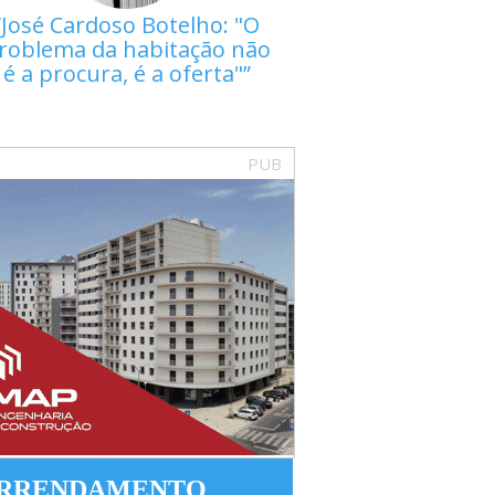
José Cardoso Botelho: "O
roblema da habitação não
é a procura, é a oferta"
PUB
RRENDAMENTO