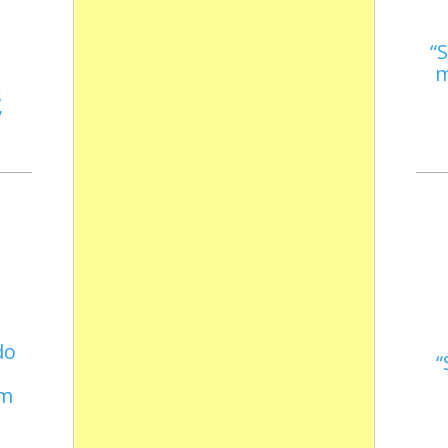
S
m
s
do
em