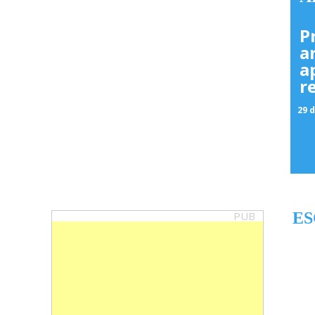
P
a
a
r
29 d
PUB
ES