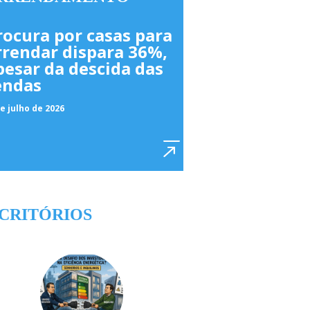
rocura por casas para
rrendar dispara 36%,
pesar da descida das
endas
e julho de 2026
CRITÓRIOS