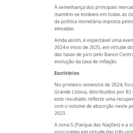
À semelhança dos principais merca
mantêm-se estáveis em todas as clas
da política monetária imposta pelo
elevadas.
Ainda assim, é expectável uma eve
2024 e início de 2025, em virtude do
das taxas de juro pelo Banco Centr
evolução da taxa de inflação.
Escritórios
No primeiro semestre de 2024, for
Grande Lisboa, distribuídos por 8
este resultado reflecte uma recuper
com o volume de absorção neste per
2023.
A zona 5 (Parque das Nações) e a 
procuradas em virtude das três pr