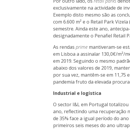
Por outro lado, os
retail parks
denot
exclusivamente na actividade de i
Exemplo disto mesmo são as conclus
com 6.600 m² e o Retail Park Vizela
semestre. Ainda este ano, antecipa-
designadamente o Penafiel Retail Pa
As rendas
prime
mantiveram-se está
em Lisboa a assinalar 130,0€/m²/m
em 2019. Seguindo o mesmo padrão
abaixo dos valores de 2019, mante
por sua vez, mantêm-se em 11,75 e
pandemia fruto da elevada procura
Industrial e logística
O sector I&L em Portugal totalizo
ano, reflectindo uma recuperação 
de 35% face a igual período do ano 
primeiros seis meses do ano ultra