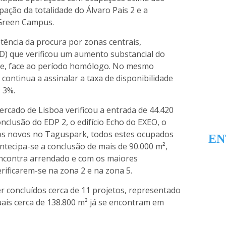
pação da totalidade do Álvaro Pais 2 e a
 Green Campus.
ência da procura por zonas centrais,
) que verificou um aumento substancial do
e, face ao período homólogo. No mesmo
 continua a assinalar a taxa de disponibilidade
 3%.
rcado de Lisboa verificou a entrada de 44.420
onclusão do EDP 2, o edifício Echo do EXEO, o
ios novos no Taguspark, todos estes ocupados
EN
antecipa-se a conclusão de mais de 90.000 m²,
encontra arrendado e com os maiores
rificarem-se na zona 2 e na zona 5.
r concluídos cerca de 11 projetos, representado
ais cerca de 138.800 m² já se encontram em