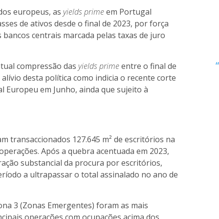
dos europeus, as
yields prime
em Portugal
ses de ativos desde o final de 2023, por força
s bancos centrais marcada pelas taxas de juro
ntual compressão das
yields prime
entre o final de
 alívio desta política como indicia o recente corte
al Europeu em Junho, ainda que sujeito à
am transaccionados 127.645 m² de escritórios na
2 operações. Após a quebra acentuada em 2023,
ação substancial da procura por escritórios,
íodo a ultrapassar o total assinalado no ano de
zona 3 (Zonas Emergentes) foram as mais
incipais operações com ocupações acima dos