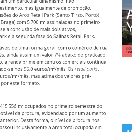
am um particular dinamismo, não
nvestimento, mas igualmente de promoção.
ões do Arco Retail Park (Santo Tirso, Porto)
 (Braga) com 5.700 m² assinaladas no primeiro
se a conclusão de mais dois ativos,
rk e a segunda fase do Salinas Retail Park.
veis de uma forma geral, com o comércio de rua
ês, ainda assim um valor 7% abaixo do praticado
, a renda prime em centros comerciais continua
ndo-se nos 95,0 euros/m²/mês. Os
retail parks
,
uros/m²/mês, mas acima dos valores pré-
 por este formato.
u 415.556 m² ocupados no primeiro semestre do
notável da procura, evidenciado por um aumento
anterior. Desta forma, o nível de procura nos
passou inclusivamente a área total ocupada em