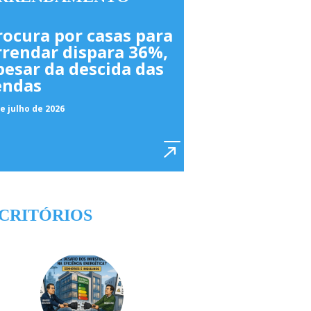
rocura por casas para
rrendar dispara 36%,
pesar da descida das
endas
e julho de 2026
CRITÓRIOS