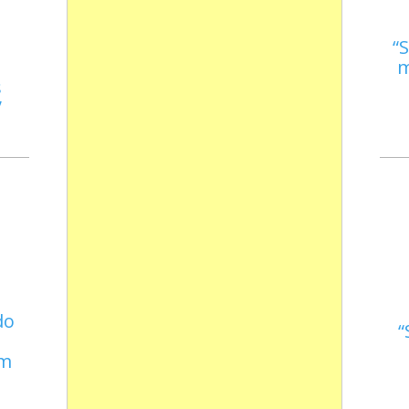
S
m
s
do
em