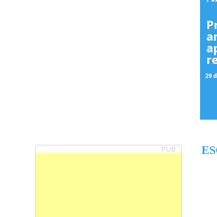
P
a
a
r
29 d
PUB
ES