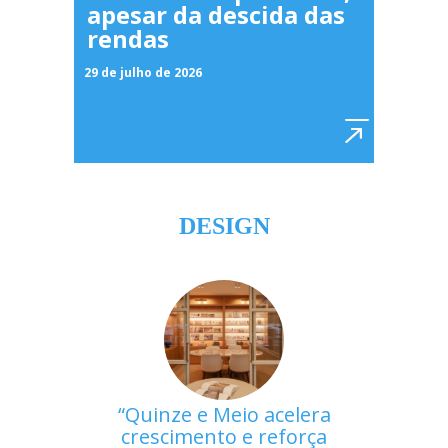
apesar da descida das
rendas
29 de julho de 2026
DESIGN
Quinze e Meio acelera
crescimento e reforça