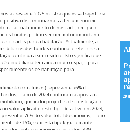
mos a crescer e 2025 mostra que essa trajectória
o positiva de continuarmos a ter um enorme
nte no actual momento de mercado, em que é
 que os fundos podem ser um motor importante
ocacionados para a habitação. Actualmente, a
mobiliárias dos fundos continua a referir-se a
A
tação continua a ser residual. Isto significa que
oção imobiliária têm ainda muito espaço para
P
especialmente os de habitação para
a
a
r
endimento (concluídos) represente 76% do
s fundos, o ano de 2024 confirmou a aposta no
29 d
obiliário, que inclui projectos de construção e
o valor aplicado neste tipo de activo em 2023,
presentar 26% do valor total dos imóveis, o ano
mento de 15%, com esta tipologia a manter
 geridos. Entre os imóveis concluídos, 43%