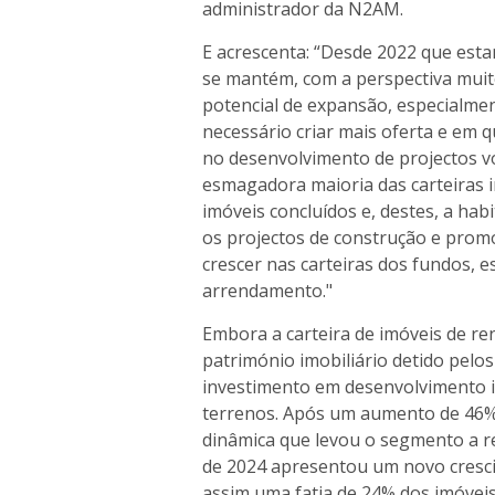
administrador da N2AM.
E acrescenta: “Desde 2022 que esta
se mantém, com a perspectiva muit
potencial de expansão, especialme
necessário criar mais oferta e em
no desenvolvimento de projectos v
esmagadora maioria das carteiras i
imóveis concluídos e, destes, a habi
os projectos de construção e prom
crescer nas carteiras dos fundos, 
arrendamento."
Embora a carteira de imóveis de r
património imobiliário detido pelo
investimento em desenvolvimento im
terrenos. Após um aumento de 46% n
dinâmica que levou o segmento a re
de 2024 apresentou um novo cresci
assim uma fatia de 24% dos imóveis