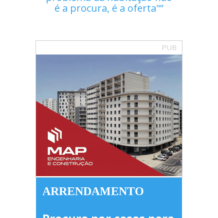
é a procura, é a oferta"
PUB
ARRENDAMENTO