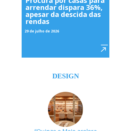
Procura por casas para
arrendar dispara 36%,
apesar da descida das
rendas
29 de julho de 2026
DESIGN