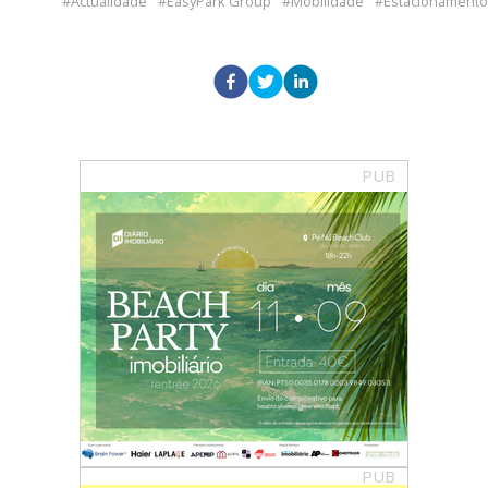
Actualidade
EasyPark Group
Mobilidade
Estacionamento
PUB
PUB