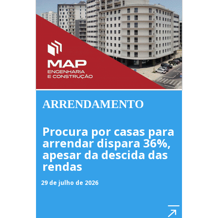
ARRENDAMENTO
Procura por casas para
arrendar dispara 36%,
apesar da descida das
rendas
29 de julho de 2026