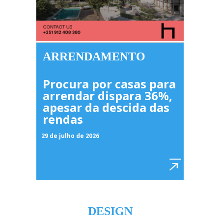
ARRENDAMENTO
Procura por casas para
arrendar dispara 36%,
apesar da descida das
rendas
29 de julho de 2026
DESIGN