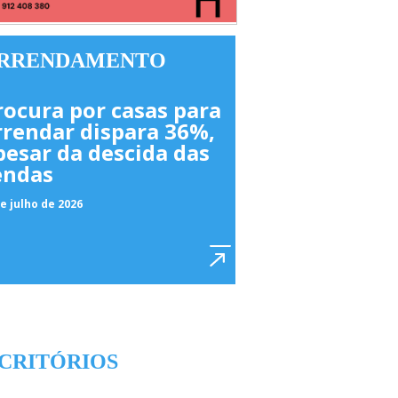
RRENDAMENTO
rocura por casas para
rrendar dispara 36%,
pesar da descida das
endas
e julho de 2026
CRITÓRIOS