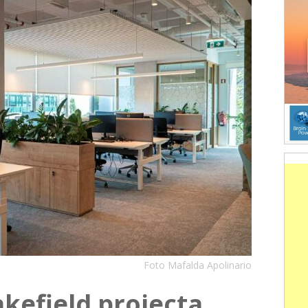
Foto Mafalda Apolinario
efield projecta