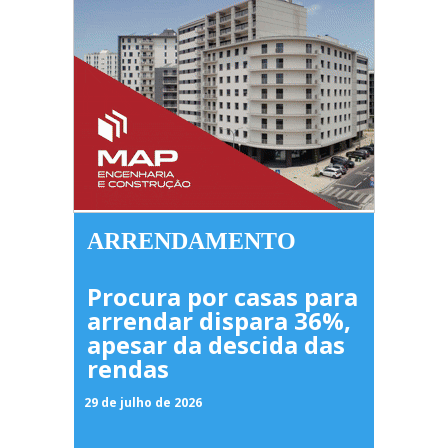
ARRENDAMENTO
Procura por casas para
arrendar dispara 36%,
apesar da descida das
rendas
29 de julho de 2026