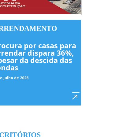
RRENDAMENTO
rocura por casas para
rrendar dispara 36%,
pesar da descida das
endas
e julho de 2026
CRITÓRIOS