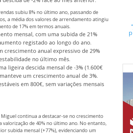
 descida de -2% face ao mês anterior.
s rendas subiu 8% no último ano, passando de
os, a média dos valores de arrendamento atingiu
mento de 17% em termos anuais.
p
mento mensal, com uma subida de 21%
 aumento registado ao longo do ano.
m crescimento anual expressivo de 29%
estabilidade no último mês.
a ligeira descida mensal de -3% (1.600€
m manteve um crescimento anual de 3%.
estáveis em 800€, sem variações mensais
 Miguel continua a destacar-se no crescimento
a valorização de 40% no último ano. No entanto,
maior subida mensal (+77%), evidenciando um