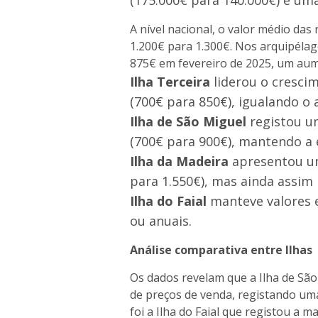
(175.000€ para 140.000€) e uma
A nível nacional, o valor médio da
1.200€ para 1.300€. Nos arquipélag
875€ em fevereiro de 2025, um au
Ilha Terceira
liderou o cresci
(700€ para 850€), igualando o
Ilha de São Miguel
registou u
(700€ para 900€), mantendo a 
Ilha da Madeira
apresentou um
para 1.550€), mas ainda assi
Ilha do Faial
manteve valores 
ou anuais.
Análise comparativa entre Ilhas
Os dados revelam que a Ilha de São
de preços de venda, registando um
foi a Ilha do Faial que registou a 