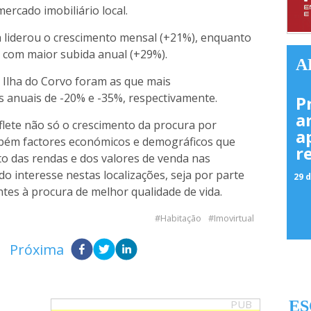
ercado imobiliário local.
a liderou o crescimento mensal (+21%), enquanto
 com maior subida anual (+29%).
A
 a Ilha do Corvo foram as que mais
s anuais de -20% e -35%, respectivamente.
P
a
flete não só o crescimento da procura por
a
mbém factores económicos e demográficos que
r
to das rendas e dos valores de venda nas
do interesse nestas localizações, seja por parte
29 d
ntes à procura de melhor qualidade de vida.
Habitação
Imovirtual
Próxima
PUB
ES