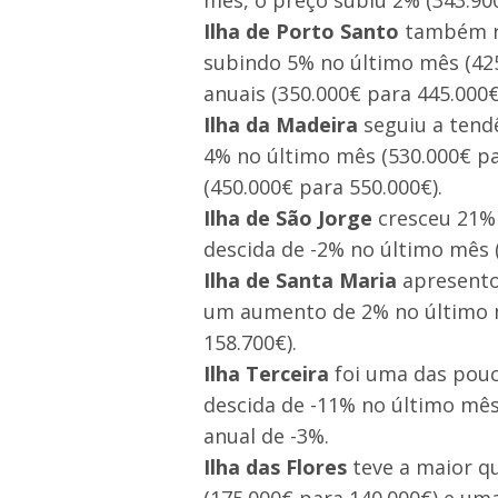
mês, o preço subiu 2% (343.90
Ilha de Porto Santo
também re
subindo 5% no último mês (42
anuais (350.000€ para 445.000€
Ilha da Madeira
seguiu a tend
4% no último mês (530.000€ pa
(450.000€ para 550.000€).
Ilha de São Jorge
cresceu 21% 
descida de -2% no último mês 
Ilha de Santa Maria
apresento
um aumento de 2% no último m
158.700€).
Ilha Terceira
foi uma das pouc
descida de -11% no último mês
anual de -3%.
Ilha das Flores
teve a maior q