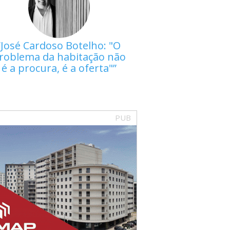
José Cardoso Botelho: "O
roblema da habitação não
é a procura, é a oferta"
PUB