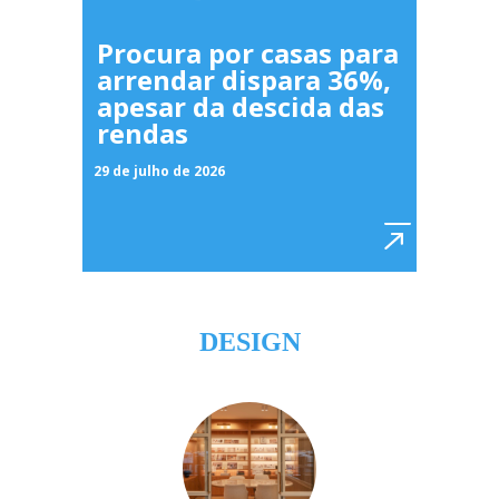
Procura por casas para
arrendar dispara 36%,
apesar da descida das
rendas
29 de julho de 2026
DESIGN