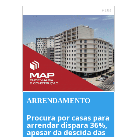
PUB
ARRENDAMENTO
Procura por casas para
arrendar dispara 36%,
apesar da descida das