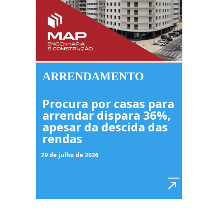
ARRENDAMENTO
Procura por casas para
arrendar dispara 36%,
apesar da descida das
rendas
29 de julho de 2026