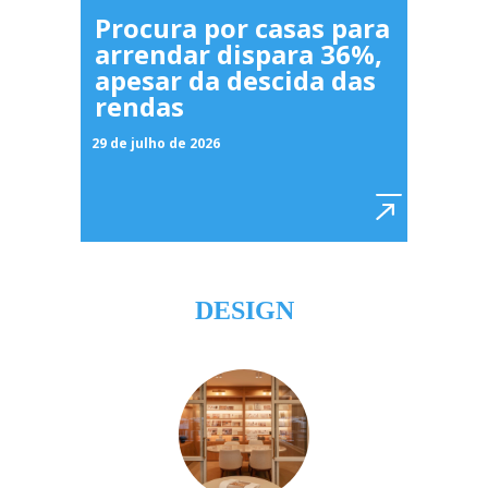
Procura por casas para
arrendar dispara 36%,
apesar da descida das
rendas
29 de julho de 2026
DESIGN