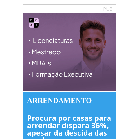
PUB
ARRENDAMENTO
Procura por casas para
arrendar dispara 36%,
apesar da descida das