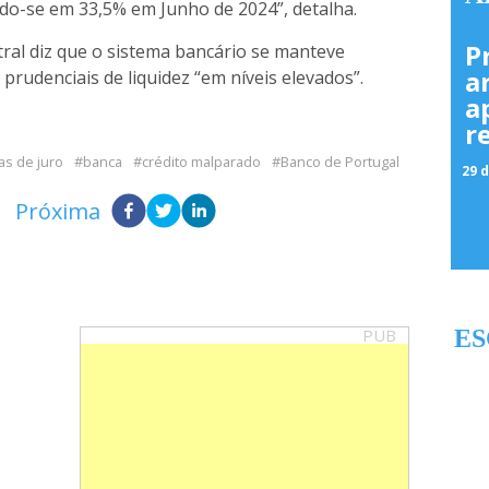
do-se em 33,5% em Junho de 2024”, detalha.
P
tral diz que o sistema bancário se manteve
a
prudenciais de liquidez “em níveis elevados”.
a
r
as de juro
banca
crédito malparado
Banco de Portugal
29 d
Próxima
PUB
ES