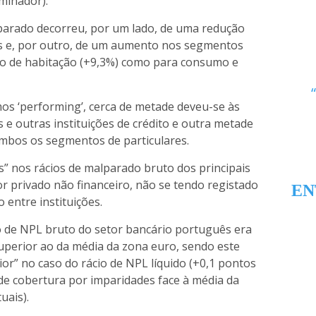
minador).
alparado decorreu, por um lado, de uma redução
 e, por outro, de um aumento nos segmentos
ção de habitação (+9,3%) como para consumo e
s ‘performing’, cerca de metade deveu-se às
 e outras instituições de crédito e outra metade
mbos os segmentos de particulares.
s” nos rácios de malparado bruto dos principais
 privado não financeiro, não se tendo registado
EN
o entre instituições.
o de NPL bruto do setor bancário português era
uperior ao da média da zona euro, sendo este
rior” no caso do rácio de NPL líquido (+0,1 pontos
 de cobertura por imparidades face à média da
uais).