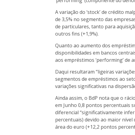
‘performing’ (componente do deno
A variação do ‘stock’ de crédito m
de 3,5% no segmento das empresas
de particulares, tanto para aquisi
outros fins (+1,9%).
Quanto ao aumento dos empréstimo
disponibilidades em bancos centrais
aos empréstimos ‘performing’ de a
Daqui resultaram “ligeiras variaçõe
segmentos de empréstimos ao setor
variações significativas na dispersã
Ainda assim, o BdP nota que o ráci
em Junho 0,8 pontos percentuais s
diferencial “significativamente infe
percentuais) devido ao maior nível
área do euro (+12,2 pontos percent