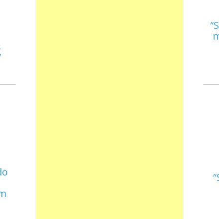
S
m
s
do
em