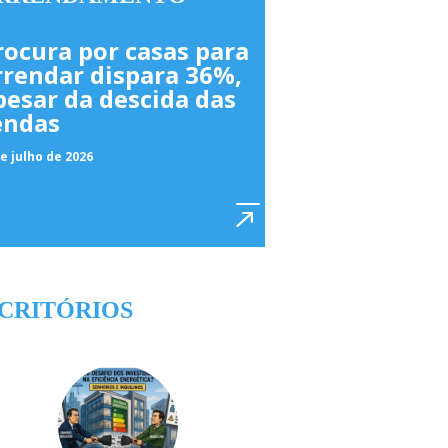
rocura por casas para
rrendar dispara 36%,
pesar da descida das
endas
e julho de 2026
CRITÓRIOS