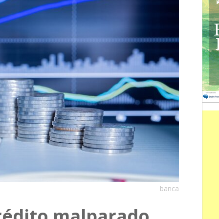
banca
rédito malparado