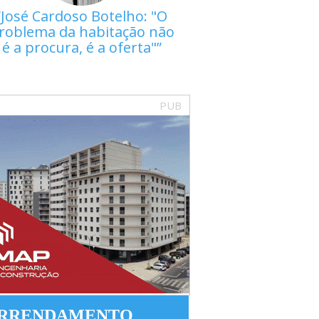
José Cardoso Botelho: "O
roblema da habitação não
é a procura, é a oferta"
PUB
RRENDAMENTO