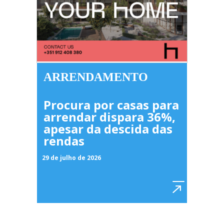
ARRENDAMENTO
Procura por casas para
arrendar dispara 36%,
apesar da descida das
rendas
29 de julho de 2026