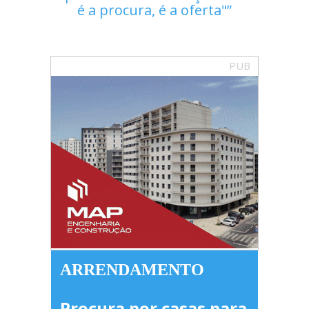
é a procura, é a oferta"
PUB
ARRENDAMENTO
Procura por casas para