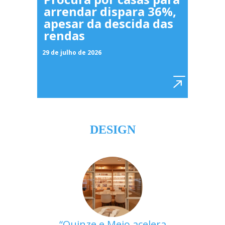
arrendar dispara 36%,
apesar da descida das
rendas
29 de julho de 2026
DESIGN
Quinze e Meio acelera