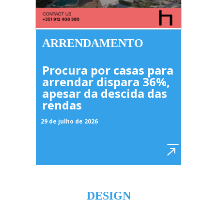
ARRENDAMENTO
Procura por casas para
arrendar dispara 36%,
apesar da descida das
rendas
29 de julho de 2026
DESIGN