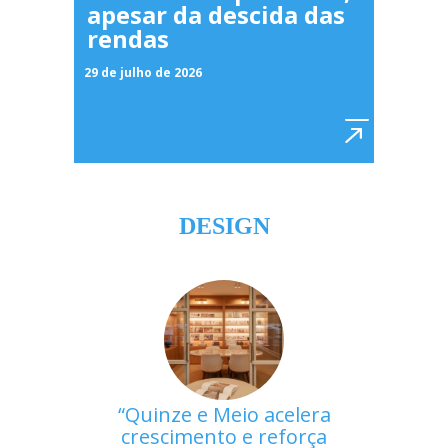
apesar da descida das
rendas
29 de julho de 2026
DESIGN
Quinze e Meio acelera
crescimento e reforça