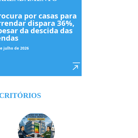
rocura por casas para
rrendar dispara 36%,
pesar da descida das
endas
e julho de 2026
CRITÓRIOS