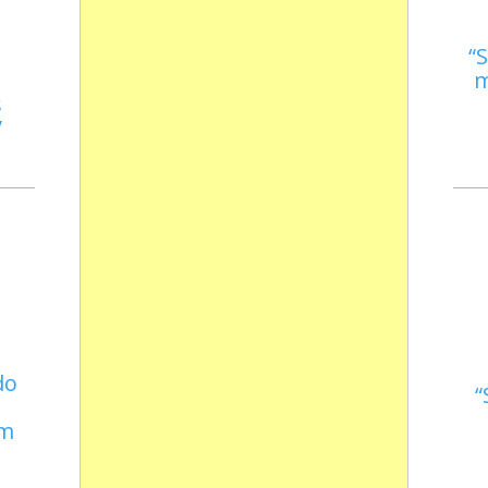
S
m
s
do
em