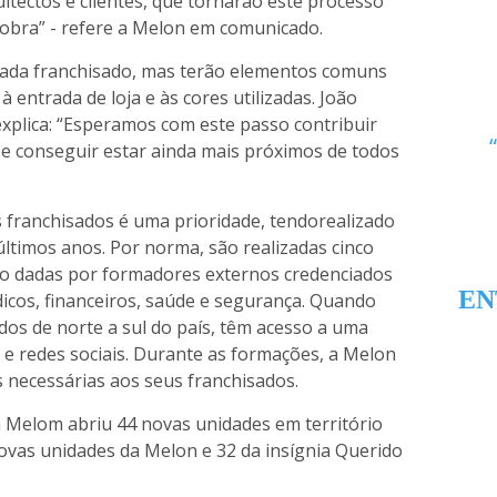
itectos e clientes, que tornarão este processo
da obra” - refere a Melon em comunicado.
 cada franchisado, mas terão elementos comuns
 entrada de loja e às cores utilizadas. João
explica: “Esperamos com este passo contribuir
r e conseguir estar ainda mais próximos de todos
 franchisados é uma prioridade, tendorealizado
ltimos anos. Por norma, são realizadas cinco
ão dadas por formadores externos credenciados
EN
dicos, financeiros, saúde e segurança. Quando
dos de norte a sul do país, têm acesso a uma
 e redes sociais. Durante as formações, a Melon
 necessárias aos seus franchisados.
a Melom abriu 44 novas unidades em território
ovas unidades da Melon e 32 da insígnia Querido