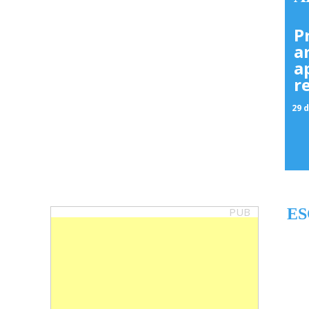
P
a
a
r
29 d
PUB
ES