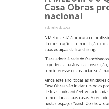
Casa Obras pr
nacional
5 de julho de 2023
A Melom está à procura de profiss
da construção e remodelação, como
suas equipas de franchising.
“Para aderir à rede de franchisado
experiência na área da construção
com interesse em associar-se à mar
Ainda este ano, todas as unidades
Casa Obras vão iniciar um novo po
de lojas look and feel, vocacionad
remodelar as suas casas. A remode
nestes espaços “existirão showroo