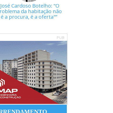
José Cardoso Botelho: "O
roblema da habitação não
é a procura, é a oferta"
PUB
RRENDAMENTO