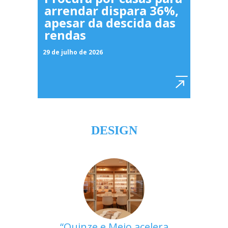
arrendar dispara 36%,
apesar da descida das
rendas
29 de julho de 2026
DESIGN
Quinze e Meio acelera