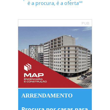
é a procura, é a oferta"
PUB
ARRENDAMENTO
Procura por casas para