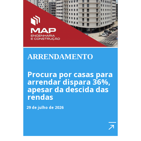
ARRENDAMENTO
Procura por casas para
arrendar dispara 36%,
apesar da descida das
rendas
29 de julho de 2026