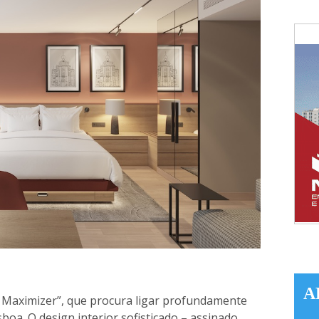
A
ty Maximizer”, que procura ligar profundamente
boa. O design interior sofisticado – assinado