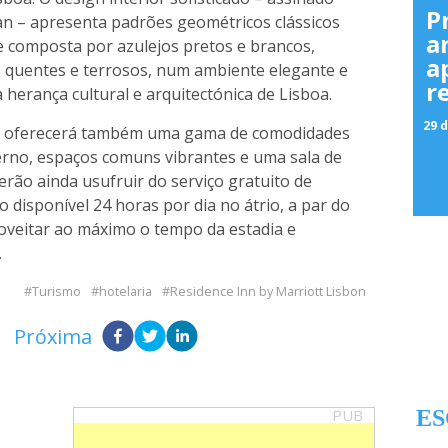
P
n – apresenta padrões geométricos clássicos
a
e composta por azulejos pretos e brancos,
a
 quentes e terrosos, num ambiente elegante e
r
a herança cultural e arquitectónica de Lisboa.
29 d
on oferecerá também uma gama de comodidades
erno, espaços comuns vibrantes e uma sala de
erão ainda usufruir do serviço gratuito de
disponível 24 horas por dia no átrio, a par do
oveitar ao máximo o tempo da estadia e
.
Turismo
hotelaria
Residence Inn by Marriott Lisbon
Próxima
PUB
ES