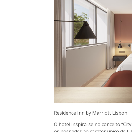
Residence Inn by Marriott Lisbon
O hotel inspira-se no conceito “Ci
os hóspedes ao caráter único de Lis