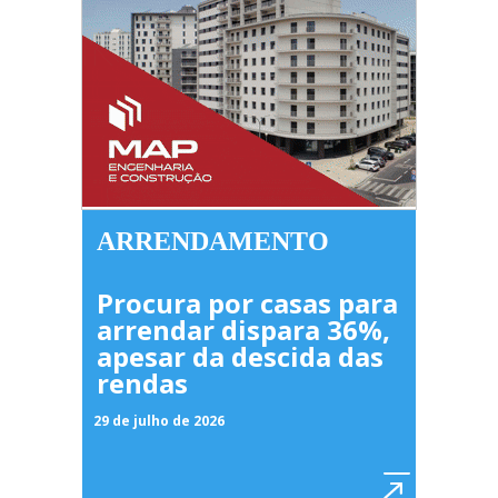
ARRENDAMENTO
Procura por casas para
arrendar dispara 36%,
apesar da descida das
rendas
29 de julho de 2026