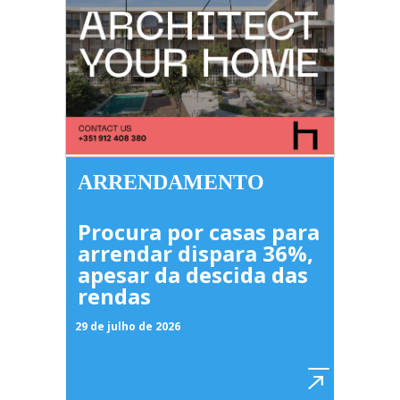
ARRENDAMENTO
Procura por casas para
arrendar dispara 36%,
apesar da descida das
rendas
29 de julho de 2026