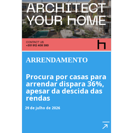
ARRENDAMENTO
Procura por casas para
arrendar dispara 36%,
apesar da descida das
rendas
29 de julho de 2026