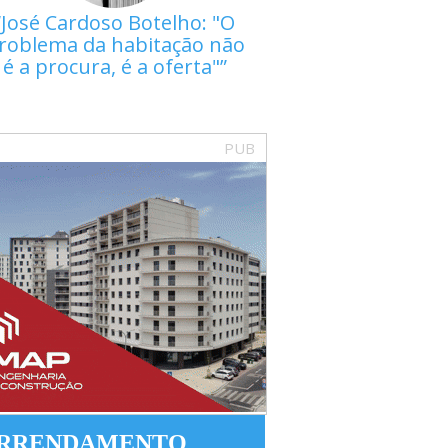
José Cardoso Botelho: "O
roblema da habitação não
é a procura, é a oferta"
PUB
RRENDAMENTO