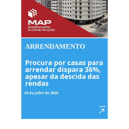
ARRENDAMENTO
Procura por casas para
arrendar dispara 36%,
apesar da descida das
rendas
29 de julho de 2026