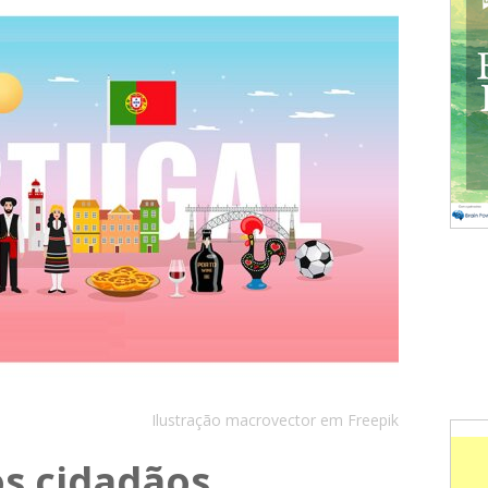
Ilustração macrovector em Freepik
os cidadãos