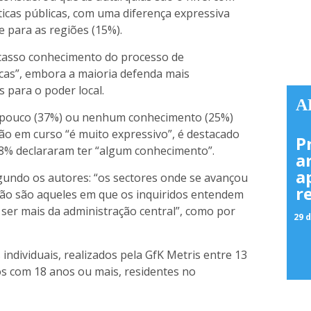
ticas públicas, com uma diferença expressiva
e para as regiões (15%).
scasso conhecimento do processo de
licas”, embora a maioria defenda mais
 para o poder local.
A
a pouco (37%) ou nenhum conhecimento (25%)
ão em curso “é muito expressivo”, é destacado
P
8% declararam ter “algum conhecimento”.
a
a
gundo os autores: “os sectores onde se avançou
r
ção são aqueles em que os inquiridos entendem
ser mais da administração central”, como por
29 d
 individuais, realizados pela GfK Metris entre 13
ãos com 18 anos ou mais, residentes no