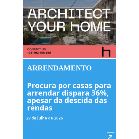
ARRENDAMENTO
Procura por casas para
arrendar dispara 36%,
apesar da descida das
rendas
29 de julho de 2026