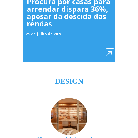
Procura por casas para
arrendar dispara 36%,
apesar da descida das
rendas
29 de julho de 2026
DESIGN