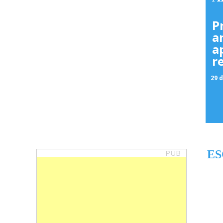
P
a
a
r
29 d
PUB
ES