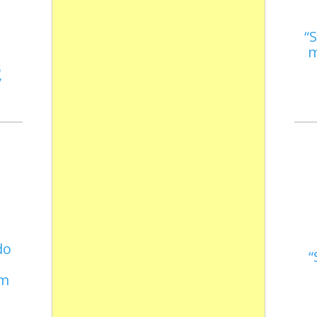
S
m
s
do
em