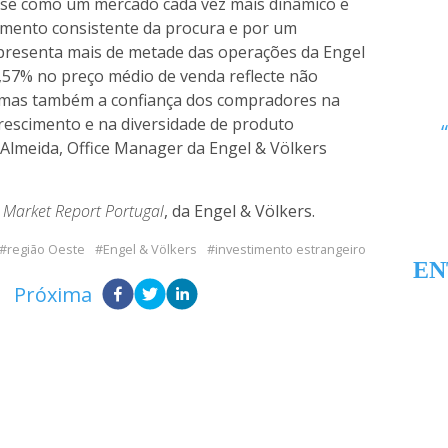
r-se como um mercado cada vez mais dinâmico e
cimento consistente da procura e por um
epresenta mais de metade das operações da Engel
1,57% no preço médio de venda reflecte não
o, mas também a confiança dos compradores na
crescimento e na diversidade de produto
e Almeida, Office Manager da Engel & Völkers
o
Market Report Portugal
, da Engel & Völkers.
região Oeste
Engel & Völkers
investimento estrangeiro
EN
Próxima