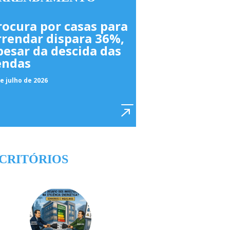
rocura por casas para
rrendar dispara 36%,
pesar da descida das
endas
e julho de 2026
CRITÓRIOS