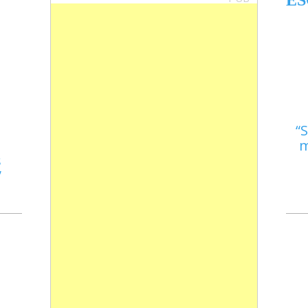
ES
S
m
s