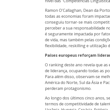
nível das "Competências Linguístic
Ramon O'Callaghan, Dean da Porto
todas as economias foram impactad
conseguiu tornar-se mais competit
perceber a sua responsabilidade n
é seguramente impactada por fator
de vida, mas também pelas condiçõe
flexibilidade, reskilling e utilizaçã
Países europeus reforçam lideran
O ranking deste ano revela que as
de liderança, ocupando todas as po
Para além disso, observam-se melho
América do Norte, Sul da Ásia e Pací
perderam protagonismo.
Ao longo dos últimos cinco anos, 
termos de competitividade de talen
Ucrânia, Hungria, Croácia, Estónia