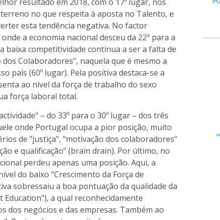
lhor resultado em 2018, com o 17º lugar, nos
terreno no que respeita à aposta no Talento, e
erter esta tendência negativa. No factor
 onde a economia nacional desceu da 22ª para a
 a baixa competitividade continua a ser a falta de
 dos Colaboradores", naquela que é mesmo a
o país (60º lugar). Pela positiva destaca-se a
enta ao nível da força de trabalho do sexo
a força laboral total.
actividade" – do 33º para o 30º lugar – dos três
quele onde Portugal ocupa a pior posição, muito
térios de "justiça", "motivação dos colaboradores"
o e qualificação" (brain drain). Por último, no
cional perdeu apenas uma posição. Aqui, a
 nível do baixo "Crescimento da Força de
tiva sobressaiu a boa pontuação da qualidade da
Education"), a qual reconhecidamente
ios dos negócios e das empresas. Também ao