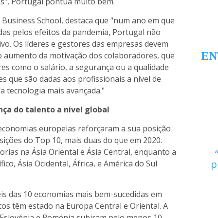
as", Portugal pontua muito bem.
 Business School, destaca que "num ano em que
as pelos efeitos da pandemia, Portugal não
ivo. Os líderes e gestores das empresas devem
EN
o aumento da motivação dos colaboradores, que
es como o salário, a segurança ou a qualidade
s que são dadas aos profissionais a nível de
o da tecnologia mais avançada."
ça do talento a nível global
 economias europeias reforçaram a sua posição
sições do Top 10, mais duas do que em 2020.
rias na Ásia Oriental e Ásia Central, enquanto a
p
fico, Ásia Ocidental, África, e América do Sul
seis das 10 economias mais bem-sucedidas em
tos têm estado na Europa Central e Oriental. A
, Eslovénia e Roménia subiram pelo menos 10