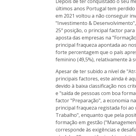
Depois de ter conquistado o seu me
últimos anos Portugal tem perdido 
em 2021 voltou a não conseguir inv
"Investimento & Desenvolvimento",
25ª posição, o principal factor para
aposta das empresas na "Formação
principal fraqueza apontada ao noss
forte percentagem que o país apres
feminino (49,5%), relativamente à su
Apesar de ter subido a nível de "Atr
principais factores, este ainda é a
devido à baixa classificação nos cri
e "saída de pessoas com boa formaçã
factor "Preparação", a economia na
principal fraqueza registada foi ao
Trabalho", enquanto que pela posi
formação em gestão ("Management 
corresponde às exigências e desaf