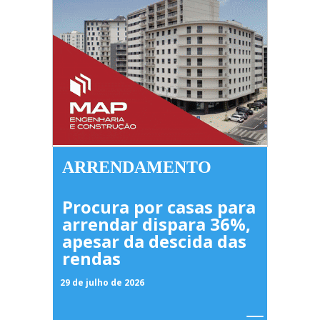
ARRENDAMENTO
Procura por casas para
arrendar dispara 36%,
apesar da descida das
rendas
29 de julho de 2026