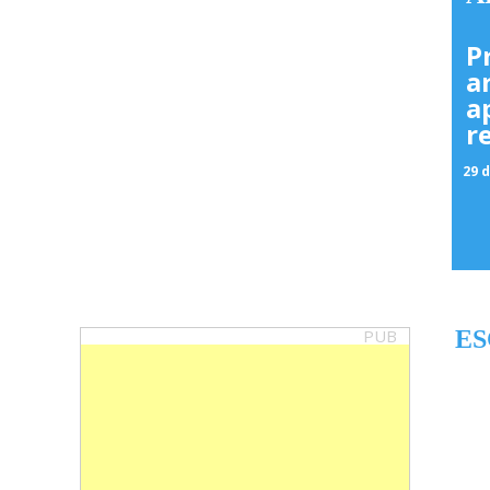
P
a
a
r
29 d
PUB
ES