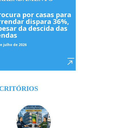
rocura por casas para
rrendar dispara 36%,
pesar da descida das
endas
e julho de 2026
CRITÓRIOS