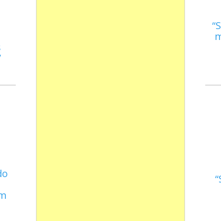
S
m
s
do
em