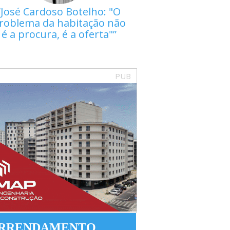
José Cardoso Botelho: "O
roblema da habitação não
é a procura, é a oferta"
PUB
RRENDAMENTO